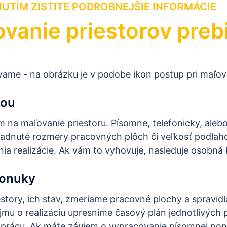
NUTÍM ZISTITE PODROBNEJŠIE INFORMÁCIE
vanie priestorov preb
kou
 na maľovanie priestoru. Písomne, telefonicky, aleb
adnuté rozmery pracovných plôch či veľkosť podlaho
a realizácie. Ak vám to vyhovuje, nasleduje osobná 
ponuky
estory, ich stav, zmeriame pracovné plochy a spravi
mu o realizáciu upresníme časový plán jednotlivých 
 prácu. Ak máte záujem o vypracovanie písomnej pon