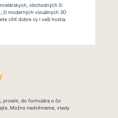
ancelárskych, obchodných či
k, či moderných vizuálnych 3D
e cítiť dobre vy i vaši hostia.
y
e, prosím, do formulára o čo
olajte. Možno nedvihneme, vtedy