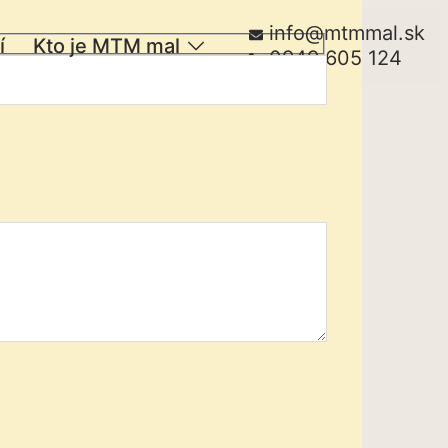
info@mtmmal.sk
í
Kto je MTM mal
0949 605 124