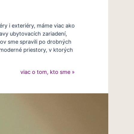
éry i exteriéry, máme viac ako
avy ubytovacích zariadení,
rov sme spravili po drobných
moderné priestory, v ktorých
viac o tom, kto sme »