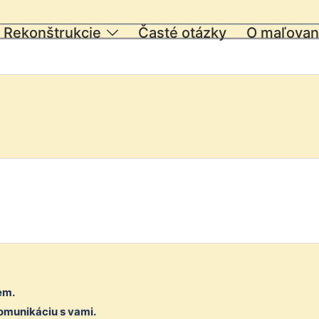
Rekonštrukcie
Časté otázky
O maľovan
em.
omunikáciu s vami.