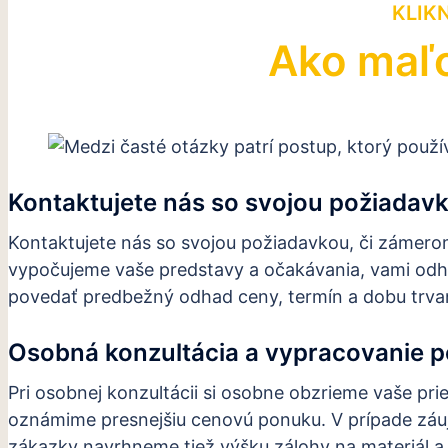
KLIK
Ako maľo
Kontaktujete nás so svojou požiadav
Kontaktujete nás so svojou požiadavkou, či zámerom
vypočujeme vaše predstavy a očakávania, vami odh
povedať predbežný odhad ceny, termín a dobu trvani
Osobná konzultácia a vypracovanie 
Pri osobnej konzultácii si osobne obzrieme vaše pri
oznámime presnejšiu cenovú ponuku. V prípade záuj
zákazky navrhneme tiež výšku zálohy na materiál a