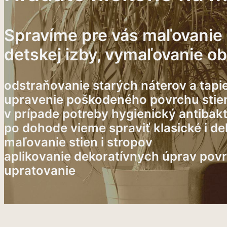
Spravíme pre vás maľovanie 
detskej izby, vymaľovanie o
odstraňovanie starých náterov a tapi
upravenie poškodeného povrchu stie
v prípade potreby hygienický antibakte
po dohode vieme spraviť klasické i de
maľovanie stien i stropov
aplikovanie dekoratívnych úprav pov
upratovanie