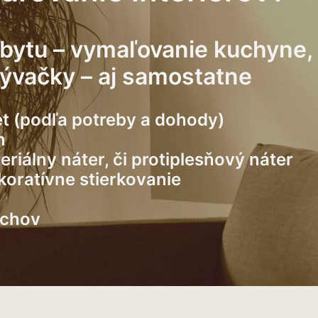
bytu – vymaľovanie kuchyne,
bývačky – aj samostatne
et (podľa potreby a dohody)
n
riálny náter, či protiplesňový náter
koratívne stierkovanie
rchov