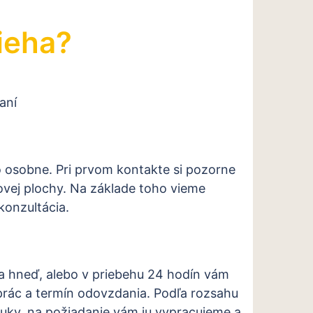
ieha?
o osobne. Pri prvom kontakte si pozorne
vej plochy. Na základe toho vieme
konzultácia.
dla hneď, alebo v priebehu 24 hodín vám
prác a termín odovzdania. Podľa rozsahu
uky, na požiadanie vám ju vypracujeme a