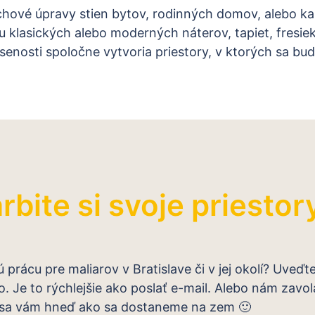
chové úpravy stien bytov, rodinných domov, alebo k
 klasických alebo moderných náterov, tapiet, fresie
enosti spoločne vytvoria priestory, v ktorých sa budet
rbite si svoje priestor
 prácu pre maliarov v Bratislave či v jej okolí? Uveďt
o. Je to rýchlejšie ako poslať e-mail. Alebo nám zav
sa vám hneď ako sa dostaneme na zem 🙂