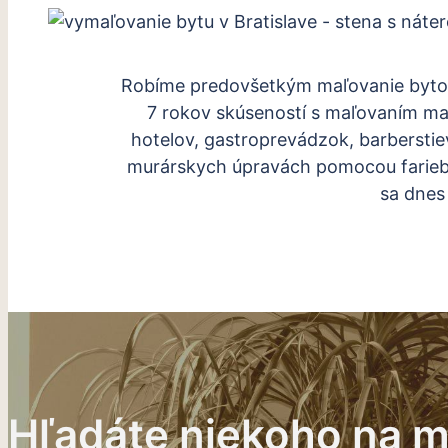
Robíme predovšetkým maľovanie bytov v 
7 rokov skúseností s maľovaním malý
hotelov, gastroprevádzok, barberstie
murárskych úpravách pomocou farieb 
sa dnes 
Hľadáte niekoho na m