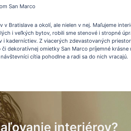
Bratislave a okolí, ale nielen v nej. Maľujeme interi
ch i veľkých bytov, robili sme stenové i stropné úpr
v i kaderníctiev. Z viacerých zdevastovaných priesto
či dekoratívnej omietky San Marco príjemné krásne 
návštevníci cítia pohodlne a radi sa do nich vracajú.
aľovanie interiérov?