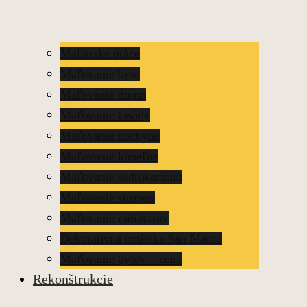
Maliarske práce
Maľovanie bytu
Maľovanie domu
Maľovanie fasády
Maľovanie kuchyne
Maľovanie kúpeľne
Maľovanie sadrokartónu
Maľovanie stropov
Maľovanie radiátorov
Dekoratívna omietka San Marco
Maľovanie bytov – cena
Rekonštrukcie