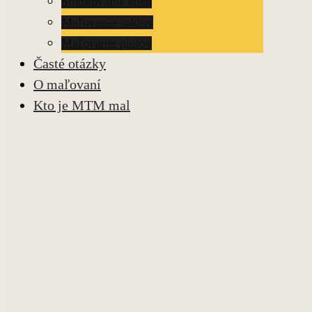
Stierkovanie stien
Maľovanie soklov
Maľovanie plotov
Časté otázky
O maľovaní
Kto je MTM mal